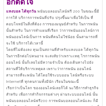
อกติดใจ
แทงบอล ได้ทุกวัน
พนันบอลออนไลน์ฟรี 200 ในขณะนี้มี
การให้ บริการการพนันที่ปรับ ปรุงขึ้นมาเพื่อให้เป็น ที่
ตอบโจทย์ในสิ่งที่ต้อง การของมนุษย์สำหรับ ในการพนัน
นั้นสำหรับ ในการทำแผนที่เรียก ว่าการพนันออนไลน์การ
พนันออนไลน์เป็นการ พนันที่คนไม่ใช่น้อย นั้นสามารถที่
จะใช้ บริการได้เวลานี้
โดยที่ไม่ต้องลง ทุนเป็นสถานที่สำหรับแทงบอล ได้ทุกวัน
ในการอีกต่อไปคนอาจ จะสงสัยว่าเพราะเหตุ ไรการพนัน
ออนไลน์ นั้นก็เลยไม่มีความจำเป็น ต้องเดินทางไปยัง
สถานที่ให้บริการเหตุผล เพราะว่าการพนัน ออนไลน์
สามารถที่จะพนัน ได้โดยใช้ระบบออน ไลน์หรือระบบ
Internetที่ ทุกคนรวมทั้งมีนัก เรียนในขณะนี้
เรียกว่าเป็นโลก ของออนไลน์เลยก็ได้ นะวิธีการทำธุรกิจ
สำหรับ เพื่อการทำกิจกรรมต่างๆ ผ่านระบบออนไลน์ นั้น
พนันบอลออนไลน์ฟรี200 การพนันบอลออนไลน์และ ก็มี