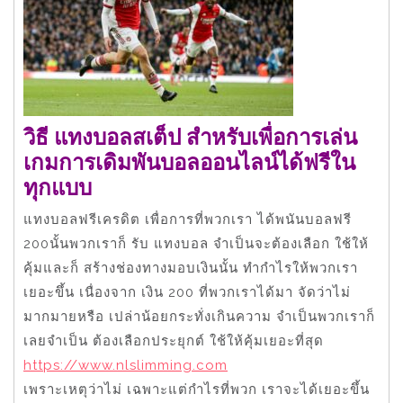
วิธี แทงบอลสเต็ป สำหรับเพื่อการเล่น
เกมการเดิมพันบอลออนไลน์ได้ฟรีใน
ทุกแบบ
แทงบอลฟรีเครดิต เพื่อการที่พวกเรา ได้พนันบอลฟรี
200นั้นพวกเราก็ รับ แทงบอล จำเป็นจะต้องเลือก ใช้ให้
คุ้มและก็ สร้างช่องทางมอบเงินนั้น ทำกำไรให้พวกเรา
เยอะขึ้น เนื่องจาก เงิน 200 ที่พวกเราได้มา จัดว่าไม่
มากมายหรือ เปล่าน้อยกระทั่งเกินความ จำเป็นพวกเราก็
เลยจำเป็น ต้องเลือกประยุกต์ ใช้ให้คุ้มเยอะที่สุด
https://www.nlslimming.com
เพราะเหตุว่าไม่ เฉพาะแต่กำไรที่พวก เราจะได้เยอะขึ้น