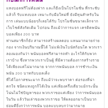
แทงบอลฟรีไม่ต้องฝาก และก็ยีงเป็นโปรโมชั่น ที่กระชับ
แล้วก็ รับแทงบอล เหมาะกับมือใหม่ที่ ยังมีทุนสำหรับใน
การ เล่นแบบน้อยๆก็เลยได้รับ โปรโมชั่นขนาดเล็กจาก
เว็บไซต์สังกัดเดิม ไปก่อน ถึงแม้ว่าการแจก เครดิตพนัน
บอลเพียง 200 บาท
ท่านสมาชิกก็ยัง สามารถสร้างผลตอบ แทนมากมายก่าย
กอง จากเงินปริมาณนี้ได้ ไม่แพ้เงินโบนัสก้อนโต พวกเรา
ลองมองกันว่า พนันบอลฟรีสามารถทำ อะไรให้กับพวก
เราบ้าง ซึ่งหากพวกเราเป็นผู้ ที่มีความต้องการสร้างราย
ได้เพียงแต่ไม่มากมาย จากการพนันบอล การชำระเงิน
พนัน 200 บาทกับบอลเต็ง
ที่ได้โอกาสชนะมาก ถึงแม้ว่าจะพบราคา ต่อรองที่น่า
ตกใจ ชนิดแทงถูกก็ได้เงิน แค่เพียงครึ่งเดียวแม้กระนั้น
โน่นไม่ใช่ปัญหาของ พวกเราขอแค่เพียง ว่าการพนันบอล
ในวัน แล้ววันเล่าของพวกเราขอ ให้ผลออกมาเป็นบวก
ย่อมดียิ่งกว่าการพนัน บอลแบบลบกว่ามากมาย