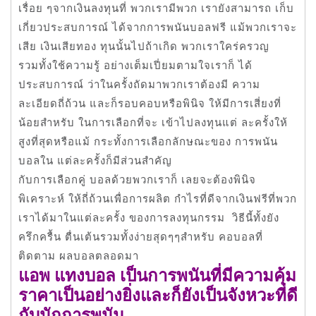
เรื่อย ๆจากเงินลงทุนที่ พวกเรามีพวก เรายังสามารถ เก็บ
เกี่ยวประสบการณ์ ได้จากการพนันบอลฟรี แม้พวกเราจะ
เสีย เงินเสียทอง ทุนนั้นไปถ้าเกิด พวกเราใคร่ครวญ
รวมทั้งใช้ความรู้ อย่างเต็มเปี่ยมตามใจเราก็ ได้
ประสบการณ์ ว่าในครั้งถัดมาพวกเราต้องมี ความ
ละเอียดถี่ถ้วน และก็รอบคอบหรือพินิจ ให้มีการเสี่ยงที่
น้อยสำหรับ ในการเลือกที่จะ เข้าไปลงทุนแต่ ละครั้งให้
สูงที่สุดหรือแม้ กระทั้งการเลือกลักษณะของ การพนัน
บอลใน แต่ละครั้งก็มีส่วนสำคัญ
กับการเลือกคู่ บอลด้วยพวกเราก็ เลยจะต้องพินิจ
พิเคราะห์ ให้ถี่ถ้วนเพื่อการผลิต กำไรที่ดีจากเงินฟรีที่พวก
เราได้มาในแต่ละครั้ง ของการลงทุนกรรม วิธีนี้ทั้งยัง
ครึกครื้น ตื่นเต้นรวมทั้งง่ายสุดๆๆสำหรับ คอบอลที่
ติดตาม ผลบอลตลอดมา
แอพ แทงบอล เป็นการพนันที่มีความคุ้ม
ราคาเป็นอย่างยิ่งและก็ยังเป็นจังหวะที่ดี
กับนักการพนัน