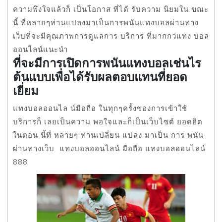
ความพึงใจแล้วก็ เป็นโอกาส ที่ได้ รับความ นิยมใน ขณะ
นี้ ที่หลายๆท่านแปลงมาเป็นการพนันแทงบอลผ่านทาง
เว็บที่จะมีคุณภาพการดูแลการ บริการ ที่มากกว่แทง บอล
ออนไลน์แนะนำ
ที่จะมีการเปิดการพนันแทงบอลเช่นไร
ต้นแบบเพื่อได้รับผลตอบแทนที่ยอด
เยี่ยม
แทงบอลออนไล น์มือถือ ในทุกๆครั้งของการเข้าใช้
บริการก็ เลยเป็นความ พอใจและก็เป็นเว็บไซต์ ยอดฮิต
ในตอน นี้ที่ หลายๆ ท่านเปลี่ยน แปลง มาเป็น การ พนัน
ผ่านทางเว็บ แทงบอลออนไลน์ มือถือ แทงบอลออนไลน์
888