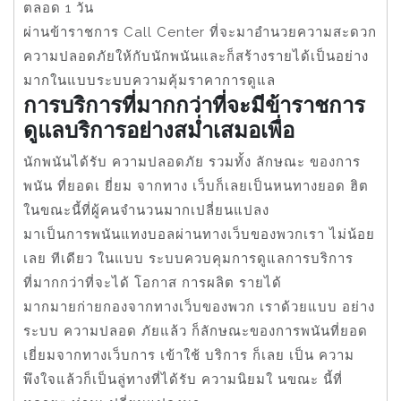
ตลอด 1 วัน
ผ่านข้าราชการ Call Center ที่จะมาอำนวยความสะดวก
ความปลอดภัยให้กับนักพนันและก็สร้างรายได้เป็นอย่าง
มากในแบบระบบความคุ้มราคาการดูแล
การบริการที่มากกว่าที่จะมีข้าราชการ
ดูแลบริการอย่างสม่ำเสมอเพื่อ
นักพนันได้รับ ความปลอดภัย รวมทั้ง ลักษณะ ของการ
พนัน ที่ยอดเ ยี่ยม จากทาง เว็บก็เลยเป็นหนทางยอด ฮิต
ในขณะนี้ที่ผู้คนจำนวนมากเปลี่ยนแปลง
มาเป็นการพนันแทงบอลผ่านทางเว็บของพวกเรา ไม่น้อย
เลย ทีเดียว ในแบบ ระบบควบคุมการดูแลการบริการ
ที่มากกว่าที่จะได้ โอกาส การผลิต รายได้
มากมายก่ายกองจากทางเว็บของพวก เราด้วยแบบ อย่าง
ระบบ ความปลอด ภัยแล้ว ก็ลักษณะของการพนันที่ยอด
เยี่ยมจากทางเว็บการ เข้าใช้ บริการ ก็เลย เป็น ความ
พึงใจแล้วก็เป็นลู่ทางที่ได้รับ ความนิยมใ นขณะ นี้ที่