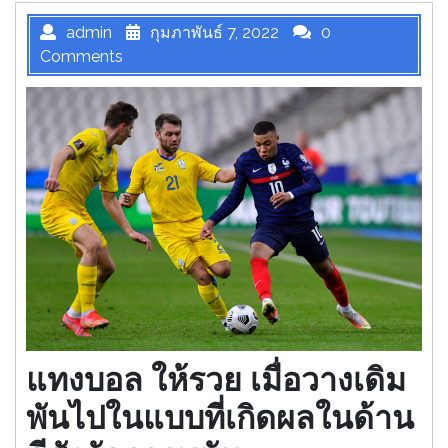
admin
กุมภาพันธ์ 7, 2022
0
Comments
แทงบอล ให้รวย เมื่อวางเดิม
พันไปในแบบที่เกิดผลในด้าน