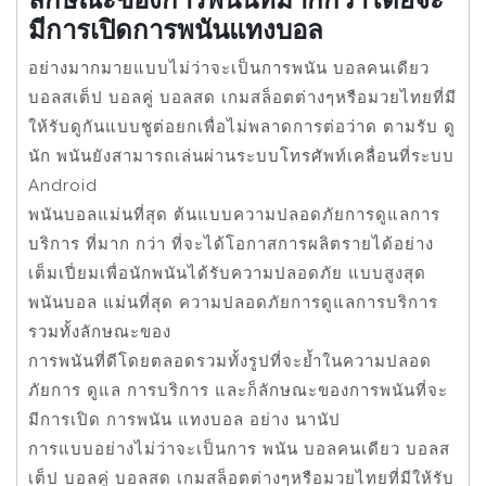
มีการเปิดการพนันแทงบอล
อย่างมากมายแบบไม่ว่าจะเป็นการพนัน บอลคนเดียว
บอลสเต็ป บอลคู่ บอลสด เกมสล็อตต่างๆหรือมวยไทยที่มี
ให้รับดูกันแบบชูต่อยกเพื่อไม่พลาดการต่อว่าด ตามรับ ดู
นัก พนันยังสามารถเล่นผ่านระบบโทรศัพท์เคลื่อนที่ระบบ
Android
พนันบอลแม่นที่สุด ต้นแบบความปลอดภัยการดูแลการ
บริการ ที่มาก กว่า ที่จะได้โอกาสการผลิตรายได้อย่าง
เต็มเปี่ยมเพื่อนักพนันได้รับความปลอดภัย แบบสูงสุด
พนันบอล แม่นที่สุด ความปลอดภัยการดูแลการบริการ
รวมทั้งลักษณะของ
การพนันที่ดีโดยตลอดรวมทั้งรูปที่จะย้ำในความปลอด
ภัยการ ดูแล การบริการ และก็ลักษณะของการพนันที่จะ
มีการเปิด การพนัน แทงบอล อย่าง นานัป
การแบบอย่างไม่ว่าจะเป็นการ พนัน บอลคนเดียว บอลส
เต็ป บอลคู่ บอลสด เกมสล็อตต่างๆหรือมวยไทยที่มีให้รับ