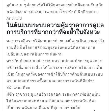
ดูกันแบบ ชูต่อยกเพื่อไม่ให้พลาดการตำหนิดตามรับดูนัก
พนันยังสามารถ เล่นผ่าน ระบบโทร ศัพท์ มือถือระบบ
Android
ในต้นแบบระบบความคุ้มราคาการดูแล
การบริการที่มากกว่าที่จะย้ำในจังหวะ
ของการผลิตรายได้มากมายก่ายกองก็เลยเป็นความถูกใจ
รวมทั้งเป็นโอกาสที่นิยมสูงสุดในตอนนี้ที่หลายๆท่าน
เปลี่ยนแปลงมาเป็นการพนันผ่าน
ทางเว็บด้วยแบบอย่างระบบความปลอดภัยการดูแลการ
บริการที่มากกว่าที่จะได้โอกาสการผลิตรายได้อย่างเต็ม
เปี่ยมในทุกๆครั้งของการเข้าใช้บริการด้วยต้นแบบระบบ
ความปลอดภัยรวมทั้งลักษณะของการพนันที่ดีอย่าง
สม่ำเสมอที่จะ
มีข้า ราชการ ดูแลบริการตลอด ระยะเวลาเพื่อนักพนัน
ได้รับความปลอดภัยและก็ลักษณะของการพนัน ที่จะ
เป็นการ พนันบอล ที่แม่น ที่สุด จากทางเว็บ