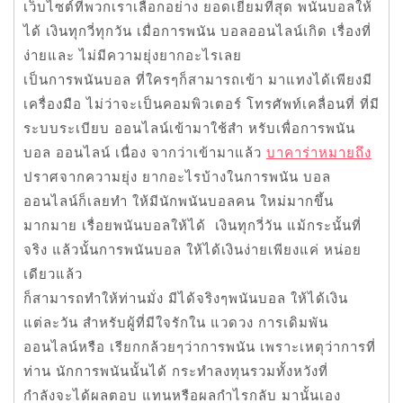
เว็บไซต์ที่พวกเราเลือกอย่าง ยอดเยี่ยมที่สุด พนันบอลให้
ได้ เงินทุกวี่ทุกวัน เมื่อการพนัน บอลออนไลน์เกิด เรื่องที่
ง่ายและ ไม่มีความยุ่งยากอะไรเลย
เป็นการพนันบอล ที่ใครๆก็สามารถเข้า มาแทงได้เพียงมี
เครื่องมือ ไม่ว่าจะเป็นคอมพิวเตอร์ โทรศัพท์เคลื่อนที่ ที่มี
ระบบระเบียบ ออนไลน์เข้ามาใช้สำ หรับเพื่อการพนัน
บอล ออนไลน์ เนื่อง จากว่าเข้ามาแล้ว
บาคาร่าหมายถึง
ปราศจากความยุ่ง ยากอะไรบ้างในการพนัน บอล
ออนไลน์ก็เลยทำ ให้มีนักพนันบอลคน ใหม่มากขึ้น
มากมาย เรื่อยพนันบอลให้ได้ เงินทุกวี่วัน แม้กระนั้นที่
จริง แล้วนั้นการพนันบอล ให้ได้เงินง่ายเพียงแค่ หน่อย
เดียวแล้ว
ก็สามารถทำให้ท่านมั่ง มีได้จริงๆพนันบอล ให้ได้เงิน
แต่ละวัน สำหรับผู้ที่มีใจรักใน แวดวง การเดิมพัน
ออนไลน์หรือ เรียกกล้วยๆว่าการพนัน เพราะเหตุว่าการที่
ท่าน นักการพนันนั้นได้ กระทำลงทุนรวมทั้งหวังที่
กำลังจะได้ผลตอบ แทนหรือผลกำไรกลับ มานั้นเอง