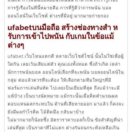
การรู้เรื่องในที่นี้หมายคือ การที่รู้ดีว่าการพนัน บอล
ออนไลน์ในเว็บไซต์ ต่างๆที่มีอยู่ มากมายก่ายกอง
ufabetบนมือถือ สร้างช่องทางสำ ห
รับการเข้าไปพนัน กับเกมในข้อแม้
ต่างๆ
ufabet เว็บไหนแตกดี หลายเว็บไซต์ไซน์ นั้นไม่ใช่เพื่อผู้
ใดกัน เลยเว้นเสียแต่ตัว คุณเองทั้งหมด ซึ่งถ้าเกิด เหล่า
นักการพนันบอล ออนไลน์เลือกที่จะพนัน บอลออนไลน์ใน
กลุ่ม ต่อแล้วควรที่จะต้อง ให้เลือกตามทีมใหญ่ๆที่มี
ฟอร์มการเล่นสันทัด ไปเลยเป็นเยี่ยมที่สุด ถึงแม้ว่าจะมี
แพ้บ้าง เป็นบางนัดหมาย แม้กระนั้นเมื่อคิดคำนวณผล
ตอบแทนผลกระทบใน ด้านที่เสียหายออก มาแล้ว ก็คงจะ
ยังมีผลกำไรติด ไม้ติดมือ กลับมาบ้าง
ไม่มากมายก็น้อยซึ่ง อัตราราคาบอลก็เป็น ข้อสำคัญที่น่า
เล่นที่สุด เป็นราคาที่ไม่แตก ต่างกันจนกระทั่งเหลือเกิน