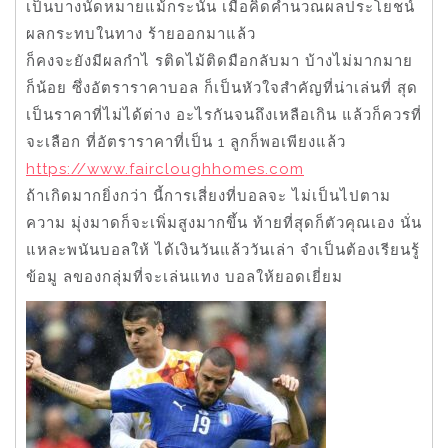
เป็นบางนัดหมายแม้กระนั้น เมื่อคิดคำนวณผลประโยชน์
ผลกระทบในทาง ร้ายออกมาแล้ว
ก็คงจะยังมีผลกำไ รติดไม้ติดมือกลับมา บ้างไม่มากมาย
ก็น้อย ซึ่งอัตราราคาบอล ก็เป็นหัวใจสำคัญที่น่าเล่นที่ สุด
เป็นราคาที่ไม่ได้ต่าง อะไรกันจนถึงเหลือเกิน แล้วก็ควรที่
จะเลือก ที่อัตราราคาที่เป็น 1 ลูกก็พอเพียงแล้ว
https://www.faircloughhomes.com
ถ้าเกิดมากยิ่งกว่า นี้การเสี่ยงที่บอลจะ ไม่เป็นไปตาม
ความ มุ่งมาดก็จะเพิ่มสูงมากขึ้น ท้ายที่สุดก็ตัวคุณเอง นั่น
แหละพนันบอลให้ ได้เงินวันแล้ววันเล่า จำเป็นต้องเรียนรู้
ข้อมู ลของกลุ่มที่จะเล่นแทง บอลให้ยอดเยี่ยม