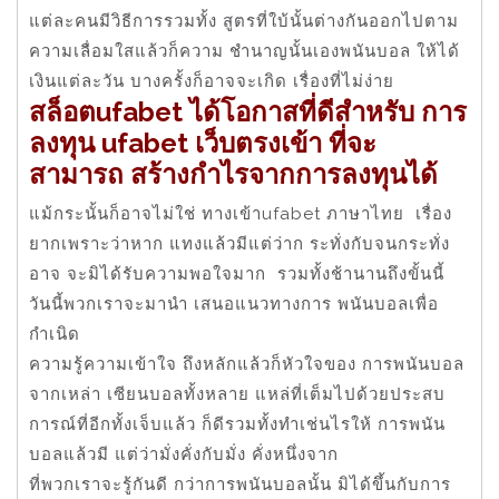
แต่ละคนมีวิธีการรวมทั้ง สูตรที่ใบ้นั้นต่างกันออกไปตาม
ความเลื่อมใสแล้วก็ความ ชำนาญนั้นเองพนันบอล ให้ได้
เงินแต่ละวัน บางครั้งก็อาจจะเกิด เรื่องที่ไม่ง่าย
สล็อตufabet ได้โอกาสที่ดีสำหรับ การ
ลงทุน ufabet เว็บตรงเข้า ที่จะ
สามารถ สร้างกำไรจากการลงทุนได้
แม้กระนั้นก็อาจไม่ใช่ ทางเข้าufabet ภาษาไทย เรื่อง
ยากเพราะว่าหาก แทงแล้วมีแต่ว่าก ระทั่งกับจนกระทั่ง
อาจ จะมิได้รับความพอใจมาก รวมทั้งช้านานถึงขั้นนี้
วันนี้พวกเราจะมานำ เสนอแนวทางการ พนันบอลเพื่อ
กำเนิด
ความรู้ความเข้าใจ ถึงหลักแล้วก็หัวใจของ การพนันบอล
จากเหล่า เซียนบอลทั้งหลาย แหล่ที่เต็มไปด้วยประสบ
การณ์ที่อีกทั้งเจ็บแล้ว ก็ดีรวมทั้งทำเช่นไรให้ การพนัน
บอลแล้วมี แต่ว่ามั่งคั่งกับมั่ง คั่งหนึ่งจาก
ที่พวกเราจะรู้กันดี กว่าการพนันบอลนั้น มิได้ขึ้นกับการ