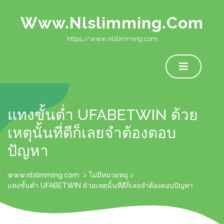
Skip
to
Www.nlslimming.com
content
https://www.nlslimming.com
Open
Menu
แทงขั้นต่ำ UFABETWIN ด้วย
เหตุนั้นที่ดีก็เลยจำต้องตอบ
ปัญหา
www.nlslimming.com
> ไม่มีหมวดหมู่ >
แทงขั้นต่ำ UFABETWIN ด้วยเหตุนั้นที่ดีก็เลยจำต้องตอบปัญหา