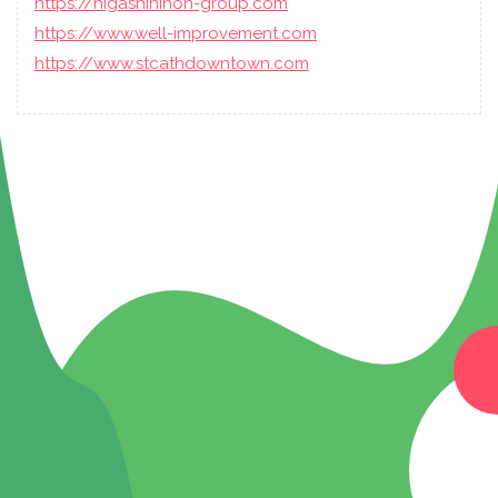
https://higashinihon-group.com
https://www.well-improvement.com
https://www.stcathdowntown.com