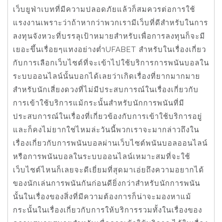
เว็บยูฟ่าเบทที่มีความปลอดภัยแล้วก็สมควรต่อการใช้
แรงงานเพราะว่าถ้าหากว่าพวกเรามีเว็บที่ดีสำหรับในการ
ลงทุนจังหวะที่บรรลุเป้าหมายสำหรับเพื่อการลงทุนก็จะมี
เยอะขึ้นเรื่อยๆแทงอย่างต่ำUFABET สำหรับในเรื่องเกี่ยว
กับการเลือกเว็บไซต์ที่จะเข้าไปใช้บริการการพนันบอลใน
ระบบออนไลน์นั้นบอกได้เลยว่าเกิดเรื่องที่ยากมากมาย
สำหรับนักเสี่ยงดวงที่ไม่มีประสบการณ์ในเรื่องเกี่ยวกับ
การเข้าใช้บริการแม้กระนั้นสำหรับนักการพนันที่มี
ประสบการณ์ในเรื่องที่เกี่ยวข้องกับการเข้าใช้บริการอยู่
และก็คงไม่ยากใช่ไหมล่ะวันนี้พวกเราจะมากล่าวถึงใน
เรื่องเกี่ยวกับการพนันบอลผ่านเว็บไซต์พนันบอลออนไลน์
หรือการพนันบอลในระบบออนไลน์เหมาะสมที่จะใช้
เว็บไซต์ไหนก็เลยจะดีเยี่ยมที่สุดมาเอ่ยถึงความอยากได้
ของนักเล่นการพนันกันก่อนดียิ่งกว่าสำหรับนักการพนัน
นั้นในเรื่องของสิ่งที่มีความต้องการก็น่าจะมองหาแม้
กระนั้นในเรื่องเกี่ยวกับการให้บริการรวมทั้งในเรื่องของ