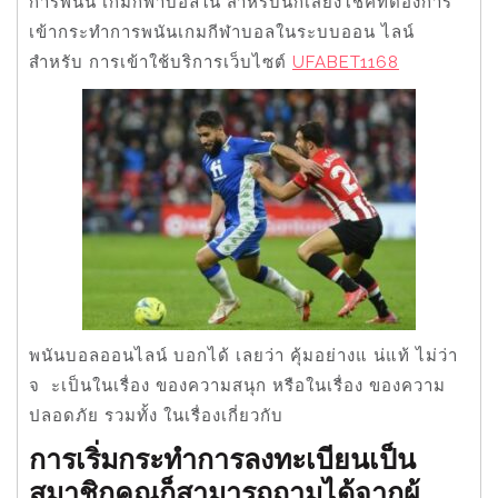
การพนัน เกมกีฬาบอลใน สำหรับนักเสี่ยงโชคที่ต้องการ
เข้ากระทำการพนันเกมกีฬาบอลในระบบออน ไลน์
สำหรับ การเข้าใช้บริการเว็บไซต์
UFABET1168
พนันบอลออนไลน์ บอกได้ เลยว่า คุ้มอย่างแ น่แท้ ไม่ว่า
จ ะเป็นในเรื่อง ของความสนุก หรือในเรื่อง ของความ
ปลอดภัย รวมทั้ง ในเรื่องเกี่ยวกับ
การเริ่มกระทำการลงทะเบียนเป็น
สมาชิกคุณก็สามารถถามได้จากผู้