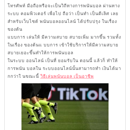
โทรศัพท์ มือถือหรือจะเป็นวิถีทางการพนันบอล ผ่านทาง
ระบบ คอมพิวเตอร์ เพื่อไป ถือว่า เป็นทำ เป็นดีเลิศ เลย
สำหรับเว็บไซต์ พนันบอลออนไลน์ ได้ปรับปรุง ในเรื่อง
ของต้น
แบบการ เล่นให้ มีความสบาย สบายเพิ่ม มากขึ้น รวมทั้ง
ในเรื่อง ของต้นแ บบการ เข้าใช้บริการให้มีความสบาย
สบายเยอะขึ้นทำให้การพนันบอล
ในระบบ ออนไลน์ เป็นที่ ยอมรับใน ตอนนี้ แล้วก็ ทำให้
การพนัน บอลใน ระบบออนไลน์นั้นสามารถทำ เงินได้มา
กกว่าใ นขณะนี้
วิธีเล่นพนันบอล เป็นอาชีพ