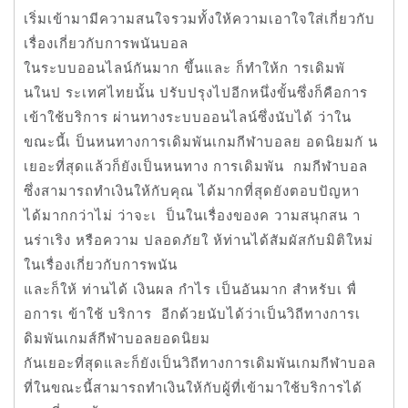
เริ่มเข้ามามีความสนใจรวมทั้งให้ความเอาใจใส่เกี่ยวกับ
เรื่องเกี่ยวกับการพนันบอล
ในระบบออนไลน์กันมาก ขึ้นและ ก็ทำให้ก ารเดิมพั
นในป ระเทศไทยนั้น ปรับปรุงไปอีกหนึ่งขั้นซึ่งก็คือการ
เข้าใช้บริการ ผ่านทางระบบออนไลน์ซึ่งนับได้ ว่าใน
ขณะนี้เ ป็นหนทางการเดิมพันเกมกีฬาบอลย อดนิยมกั น
เยอะที่สุดแล้วก็ยังเป็นหนทาง การเดิมพัน กมกีฬาบอล
ซึ่งสามารถทำเงินให้กับคุณ ได้มากที่สุดยังตอบปัญหา
ได้มากกว่าไม่ ว่าจะเ ป็นในเรื่องของค วามสนุกสน า
นร่าเริง หรือความ ปลอดภัยใ ห้ท่านได้สัมผัสกับมิติใหม่
ในเรื่องเกี่ยวกับการพนัน
และก็ให้ ท่านได้ เงินผล กำไร เป็นอันมาก สำหรับเ พื่
อการเ ข้าใช้ บริการ อีกด้วยนับได้ว่าเป็นวิถีทางการเ
ดิมพันเกมส์กีฬาบอลยอดนิยม
กันเยอะที่สุดและก็ยังเป็นวิถีทางการเดิมพันเกมกีฬาบอล
ที่ในขณะนี้สามารถทำเงินให้กับผู้ที่เข้ามาใช้บริการได้