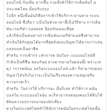
ออนไลน์ กันเพิ่ม มากขึ้น รวมทั้งทำให้การเดิมพันใ น
ประเทศไทย นั้นปรับปรุง
ไปอีก หนึ่งขั้นมันก็คือการเข้าใช้บริการ ผ่านทาง ระบบ
ออนไลน์ ซึ่งถือว่ าเป็นในช่วงเวลานี้เป็นวิถีทาง การเดิม
พัน เกมกีฬา บอลยอด นิยมกันเยอะที่สุด
แล้วก็ยังเป็นหนทางการเดิมพันเกมกีฬาบอลซึ่งสามารถ
ทำเงินให้กับคุณได้มากที่สุดยังตอบปัญหาได้มากกว่าเล่น
แทงบอลเป็นอาชีพ
สำหรับ การเข้ากร ะทำการพ นันในร ะบบออนไลน์ที่
กำลังเป็นที่ชื่น ชอบกันอ ย่างมากมายในตอนนี้เ พราะเห
ตุว่ าการพนันบ อลในระบบออนไลน์ แล้ว ก็สามารถตอบ
ปัญหาได้จริงไม่ว่าจะเป็นในเรื่องของความสนุกหรือ
ความรวดเร็ว
สำหรับ ในการให้ บริการฉะ นั้นก็เลย ทำให้การ พนัน
บอลใน ระบบออนไลน์แ ละก็สามารถสนองตอบได้ดิบได้
ดีต่อความปรารถนาของนักเสี่ยง
ดวงในประเทศไทยทำให้นักการพนันในประเทศไทยนั้น