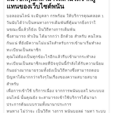
แทนของเว็บไซต์พนัน
บอลออนไลน์ จะมีบุคลา กรพร้อม ให้บริการคุณตลอด 1
วันนับได้ว่าเป็นหนทางการเดิมพันที่คุ้มมากยิ่งกว่าใ
นขณะนี้แล้วก็ยังเ ป็นวิถีทางการเดิมพัน
ซึ่งสามารถ ทำเงิน ได้มากกว่า อีกด้วย สำหรับ คนไหน
กันแน่ ที่ยังมีความไม่แน่ใจสำหรับการเข้ามาเริ่มทำลง
ทะเบียนเป็นสมาชิก
คุณไม่ต้องเป็นทุกข์อะไรอีกแล้วรีบเข้ามากระทำลง
ทะเบียนเป็นสมาชิกเลยที่ปัจจุบันนี้กำลังได้รับความนิยม
กันอย่างมากมายรวมทั้งยังเป็นวิถีทางซึ่งสามารถตอบ
ปัญหาได้มากกว่าจริงๆในเรื่องของความสบายสบาย
สำหรับ
เพื่อการเข้าใช้ บริการเนื่อง จากการพนันบอลใ นระบบอ
อนไลน์ นั้นคุณยัง จะสามารถเข้าใช้บริการได้นานา
ประการต้นแบบรวมทั้งนานาประการ
หนทาง ไม่ว่าจะ เป็นวิถีท างการ พนันบอลผ่ านทา ระบบ