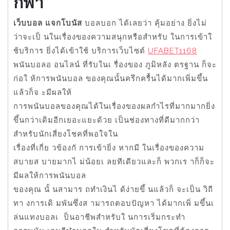
กีฬา
เว็บบอล แจกโบนัส
บอลบอก ได้เลยว่า คุ้มอย่าง ยิ่งไม่
ว่าจะเป็ นในเรื่องของความสนุกหรือสำหรับ ในการเข้าใ
ช้บริการ ยิ่งได้เข้าใช้ บริการเว็บไซต์
UFABET1168
พนันบอลอ อนไลน์ ที่รับในเ รื่องของ ภูมิหลัง ตรฐาน ก็จะ
ก่อใ ห้การพนันบอล ของคุณนั้นครึกครื้นได้มากเพิ่มขึ้น
แล้วก็จ ะมีผลให้
การพนันบอลของคุณได้ในเรื่องของผลกำไรที่มากมากยิ่ง
ขึ้นกว่าเดิมอีกเยอะแยะด้วย เป็นช่องทางที่ดีมากกว่า
สำหรับนักเสี่ยงโชคที่พอใจใน
เรื่องที่เกี่ย วข้องกั การเข้ายิ่ง หากมี ในเรื่องของความ
สบายส บายมากไ ม่น้อยเ ลยทีเดียวและก็ พวกเร าก็ก็จะ
มีผลให้การพนันบอล
ของคุณ นั้ นสามาร ถทำเงินไ ด้ง่ายขึ้ นแล้วก็ จะเป็น วิถี
ทา งการเดิ มพันซึ่งส ามารถตอบปัญหา ได้มากเพิ่ มขึ้นเ
ล่นแทงบอลเ ป็นอาชีพสำหรับใ นการเริ่มกระทำ