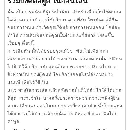
รวมถึงติดอยู่สิ โนออนไลน์
นั้น เป็นการพนัน ที่ผู้คนนั้นนิยม สำหรับเพื่อ เว็บไซต์บอล
ไม่ผ่านเอเย่นต์ การใช้บริการ มากที่สุด ใครกันแน่ที่ชื่น
ชอบการพนัน ถ้าเกิดคุณใช้บริ การการพนันออน ไลน์จะ
ทำให้ การเดิมพันของคุณนั้นง่ายและก็สบาย เยอะขึ้น
เรื่อยๆเดี๋ยวนี้
การเดิมพัน นั้นได้ปรับปรุงแก้ไข เทียวไปเทียวมาก
เพราะว่า คสามอยากได้ ของคนใน แต่ละตอนนั้น เปลี่ยน
ไปสิ่งที่ให้ บริการกับผู้คนก็เลย ควรต้อง เปลี่ยนไปตาม
สิ่งที่จำเป็น ของผู้คนที่ ใช้บริการออนไลน์ดีๆกันอย่าง
แน่แท้ เพื่อไว้ใช้เป็น
แนว ทางในการเล่น แล้วหลังจากนั้นก็ได้กำ ไรให้ได้มาก
ที่สุด เพราะว่าใน บางครั้งบางคราวพวก พวกเราฟังผู้อื่น
สอนเปลี่ยนแปลง เป็นพบการ เขวี้ยงกต่อปากซึ่งก็ จะแทง
ได้บ้าง ไม่ได้บ้าง แม้กระนั้นการ ที่คุณเพียงแต่ ฟังโดย
คำพูด