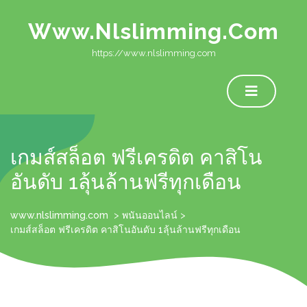
Skip
to
Www.nlslimming.com
content
https://www.nlslimming.com
Open
Menu
เกมส์สล็อต ฟรีเครดิต คาสิโน
อันดับ 1ลุ้นล้านฟรีทุกเดือน
www.nlslimming.com
>
พนันออนไลน์
>
เกมส์สล็อต ฟรีเครดิต คาสิโนอันดับ 1ลุ้นล้านฟรีทุกเดือน