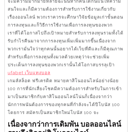
จะมีความมากมายหลายฉะนั้นหากคนใดกันแน่ให้ความ
สนใจและก็มีความต้องการสำหรับการใช้งานเกี่ยวกับ
เรื่องออนไลน์ พวกเราควรจะศึกษาวิจัยข้อมูลเก่าขั้นตอน
การลงทุนและก็วิธีการใช้งานเพื่อการลงทุนของพวก
เราที่ได้โอกาสไปถึงเป้าหมายสำหรับการลงทุนรวมทั้งได้
รับกำไรคืนมาจากการลงทุนเพิ่มเพิ่มมากขึ้นเนื่องจาก
พวกเรามั่นใจว่าทุกคนนั้นอยากได้เว็บที่ดีและก็มีคุณภาพ
สำหรับเพื่อการลงทุนทั้งมวลด้วยเหตุว่าจะช่วยเพิ่ม
ประเด็นการลงทุนของพวกเรานั้นได้โอกาสบรรลุเป้า
ufabet เว็บแทงบอล
เกมส์สล็อต ฟรีเครดิต หมายคาสิโนออนไลน์อย่างน้อย
100 การที่นักเสี่ยงโชคมีความต้องการสำหรับในการเข้า
มาเป็นสมาชิกกับคาสิโนออนไลน์โน่นก็เนื่องจากว่า
นักการพนันต้องการของทุกคนที่กำลังจะได้ปีโบนัส 100
โดยการ สมัครเป็นสมาชิกใหม่โบนัส 100 จะ
เนื่องจากว่าการเดิมพัน บอลออนไลน์