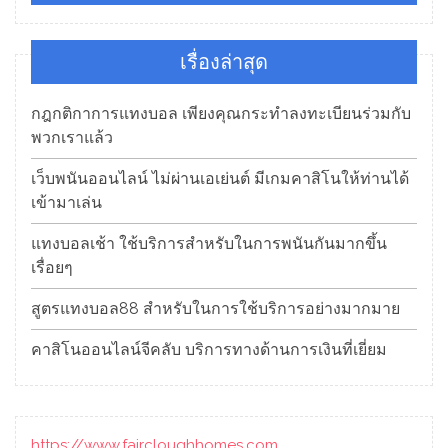
เรื่องล่าสุด
กฎกติกาการแทงบอล เพียงคุณกระทำลงทะเบียนร่วมกับ
พวกเราแล้ว
เว็บพนันออนไลน์ ไม่ผ่านเอเย่นต์ มีเกมคาสิโนให้ท่านได้
เข้ามาเล่น
แทงบอลเช้า ใช้บริการสำหรับในการพนันกันมากขึ้น
เรื่อยๆ
สูตรแทงบอล88 สำหรับในการใช้บริการอย่างมากมาย
คาสิโนออนไลน์จีคลับ บริการทางด้านการเงินที่เยี่ยม
https://www.faircloughhomes.com