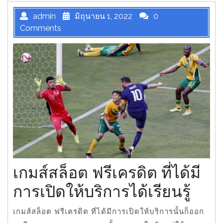
admin
มิถุนายน 1, 2022
0
Comments
เกมส์สล็อต ฟรีเครดิต ที่ได้มี
การเปิดให้บริการได้เรียนรู้
เกมส์สล็อต ฟรีเครดิต ที่ได้มีการเปิดให้บริการนั้นก็ออก