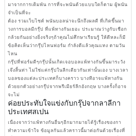
มาจากการเดิมพัน การที่จะพนันด้วยแบบใดก็ตาม ผู้พนัน
จำเป็นที่จะ
ต้อง รวมเว็บไซต์ พนันบอลน่าจะนึกถึงผลดี ที่เกิดขึ้นมา
วงการบอลมีกรุ๊ป ที่แพ้ทางกันเยอะ ประมาณว่างูกับเชือก
กล้วยกันอย่างยิ่งจริงๆถ้าคุณไม่ศึกษาเรียนรู้ ให้ดีหละก็มี
ข้อคิดเห็นว่ากรุ๊ปไหนฟอร์ม กำลังดีแล้วคุณแทง ตามวัน
ไหน
กรุ๊ปที่ฟอร์มดีๆกรุ๊ปนั้นเกิดเจอบอลแพ้ทางกันขึ้นมาระวัง
เจ๊งสิ้นท่า ไม่ใช่แค่กรุ๊ปในลีกเดียวกันเท่านั้นเอง บางเวลา
บอลของแต่ละประเทศก็บางคราว บางทีอาจแพ้ทางกัน
ด้วยยกตัวอย่างกรุ๊ปจากพรีเมียร์ลีกอังกฤษ บางครั้งก็อาจ
จะไม่
ค่อยประทับใจแข่งกับกรุ๊ปจากลาลีกา
ประเทศสเปน
เนื่องจากว่าแพ้ทางกันอื่นๆอีกมากมายได้รู้เรื่องของกา
ทำความเข้าใจ ข้อมูลกันแล้วคราวนี้มาต่อกันด้วยเรื่องที่