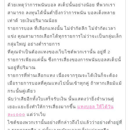
ด้วยเหตุว่าการพนันบอล สเต็ปนั้นอย่างน้อย ที่พวกเรา
สามารถ ลงทุนได้นั้นต่ำยิ่งกว่าการพนัน บอลเต็งหลาย
เท่าด้ วยเงินปริมาณน้อย
รายการบอล ที่เลือกแทงนั้น ไม่จำกัดลีก ไม่จำกัดเวลา
แข่ง คุณสามารถเลือกได้ทุกรายการไม่ว่าจะเป็นกลุ่มเล็ก
กลุ่มใหญ่ อย่างต่ำรายการ
ที่คุณจำเป็นต้องแทงของเว็บไซต์พวกเรานั้น อยู่ที่ 2
รายการเพียงแค่นั้น ซึ่งการเสี่ยงของการพนันบอลสเต็ปนั้
นอยู่ที่ปริมาณ
รายการที่ท่านเลือกแทง เนื่องจากรุณจะได้เงินก็จะต้อง
เมื่อรายการบอลที่คุณแทงไปนั้นเข้าทุกคู่ ถ้าหากเสียม้แม้
กระนั้นคู่เดียว
นับว่าเสียอีกทั้งใบเสร็จรับเงิน นั้นแสดงว่ายิ่งจำนวนคู่
เยอะแยะยิ่งทำให้การเสี่ยงมากขึ้น
แทงบอล ให้ได้วัน
ละ1000
แต่ว่าเว็บ
ไซต์ของพวกเรานั้นอย่างที่กล่าวถึงไปแล้วว่าอย่างต่ำอยู่ที่