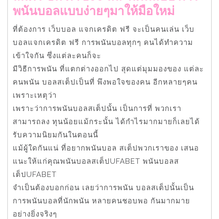
พนันบอลแบบง่ายๆมาให้มือใหม่
ที่ต้องการ เว็บบอล แจกเครดิต ฟรี จะเป็นคนเล่น เว็บ
บอลแจกเครดิต ฟรี การพนันบอลทุกๆ คนได้ทำความ
เข้าใจกัน ซึ่งแต่ละคนก็จะ
มีวิธีการพนัน ที่แตกต่างออกไป สุดแต่มุมมองของ แต่ละ
คนพนัน บอลสเต็ปเป็นที่ พึงพอใจของคน อีกหลายๆคน
เพราะเหตุว่า
เพราะว่าการพนันบอลสเต็ปนั้น เป็นการที่ พวกเรา
สามารถลง ทุนน้อยแม้กระนั้น ได้กำไรมากมายก็เลยได้
รับความนิยมกันในตอนนี้
แม้ผู้ใดกันแน่ ที่อยากพนันบอล สเต็ปพวกเราของ เสนอ
แนะให้แก่คุณพนันบอลสเต็ปUFABET พนันบอลส
เต็ปUFABET
จำเป็นต้องบอกก่อน เลยว่าการพนัน บอลสเต็ปนั้นเป็น
การพนันบอลที่นักพนัน หลายคนชอบพอ กันมากมาย
อย่างยิ่งจริงๆ