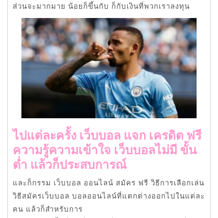
ส่วนจะมากมาย น้อยก็ขึ้นกับ ก็กับเงินที่พวกเราลงทุน
ไปแต่ละครั้ง เว็บบอล แจก เครดิต ฟรี
ความรู้ความเข้าใจ เว็บบอลไม่มี ขั้น
ต่ำ แล้วก็ประสบการณ์
และก็กรรม เว็บบอล ออนไลน์ สมัคร ฟรี วิธีการเลือกเล่น
วิธีสมัครเว็บบอล บอลออนไลน์ที่แตกต่างออกไปในแต่ละ
คน แล้วก็สำหรับการ