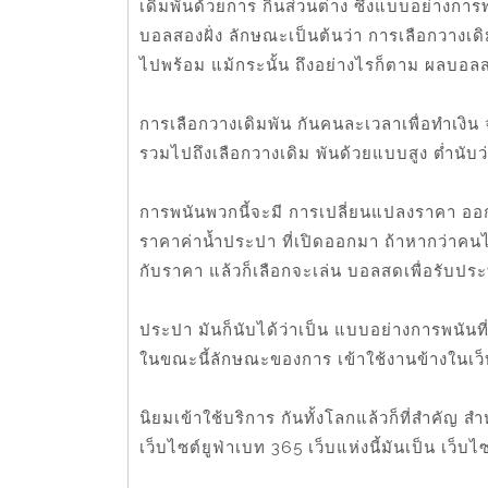
เดิมพันด้วยการ กินส่วนต่าง ซึ่งแบบอย่างการพ
บอลสองฝั่ง ลักษณะเป็นต้นว่า การเลือกวางเด
ไปพร้อม แม้กระนั้น ถึงอย่างไรก็ตาม ผลบอ
การเลือกวางเดิมพัน กันคนละเวลาเพื่อทำเงิน
รวมไปถึงเลือกวางเดิม พันด้วยแบบสูง ต่ำนับว่า
การพนันพวกนี้จะมี การเปลี่ยนแปลงราคา ออกจ
ราคาค่าน้ำประปา ที่เปิดออกมา ถ้าหากว่าคนไ
กับราคา แล้วก็เลือกจะเล่น บอลสดเพื่อรับปร
ประปา มันก็นับได้ว่าเป็น แบบอย่างการพนันที่ ส
ในขณะนี้ลักษณะของการ เข้าใช้งานข้างในเว็บ เ
นิยมเข้าใช้บริการ กันทั้งโลกแล้วก็ที่สำคัญ 
เว็บไซต์ยูฟ่าเบท 365 เว็บแห่งนี้มันเป็น เว็บ