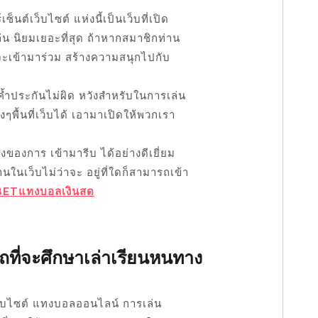
็นต์เว็บไซต์ แห่งนี้เป็นเว็บที่เปิด
ล่น นิยมเยอะที่สุด ถ้าหากสมาชิกท่าน
จะเข้ามาร่วม สร้างความสนุกไปกับ
ค้ำประกันไม่ผิด หวังสำหรับในการเล่น
ๆพื้นที่เว็บได้ เอามาเปิดให้พวกเรา
งของการ เข้ามารีบ ได้อย่างดีเยี่ยม
นในเว็บไม่ว่าจะ อยู่ที่ใดก็สามารถเข้า
ETแทงบอลเงินสด
ที่จะศึกษาเล่าเรียนหนทาง
เว็บไซต์ แทงบอลออนไลน์ การเล่น