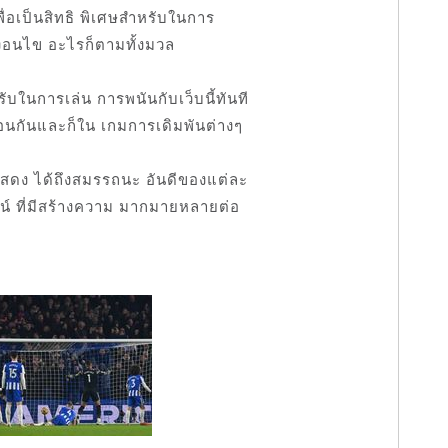
่อเป็นสิทธิ พิเศษสำหรับในการ
เงื่อนไข อะไรก็ตามทั้งมวล
รับในการเล่น การพนันกับเว็บนี้ทันที
ือนกันและก็ใน เกมการเดิมพันต่างๆ
จะแสดง ได้ถึงสมรรถนะ อันดีของแต่ละ
์ ที่มีสร้างความ มากมายหลายต่อ