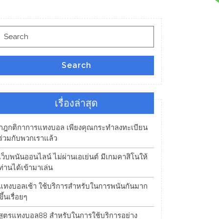
Search
for:
Search
เรื่องล่าสุด
กฎกติกาการแทงบอล เพียงคุณกระทำลงทะเบียน
ร่วมกับพวกเราแล้ว
เว็บพนันออนไลน์ ไม่ผ่านเอเย่นต์ มีเกมคาสิโนให้
ท่านได้เข้ามาเล่น
แทงบอลเช้า ใช้บริการสำหรับในการพนันกันมาก
ขึ้นเรื่อยๆ
สูตรแทงบอล88 สำหรับในการใช้บริการอย่าง