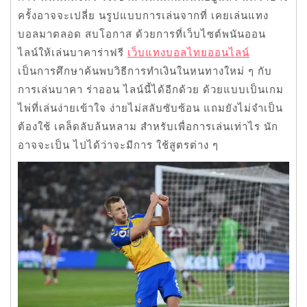
ครั้งอาจจะเปลี่ย นรูปแบบการเล่นจากที่ เคยเล่นแทง
บอลมาตลอด สบโอกาส ด้วยการที่เว็บไซต์พนันออน
ไลน์ให้เล่นบาคาร่าฟรี
เว็บแทงบอลไทยออนไลน์
เป็นการศึกษาค้นพบวิธีการทำเงินในหนทางใหม่ ๆ กับ
การเล่นบาคา ร่าออน ไลน์นี้ได้อีกด้วย ด้วยแบบเป็นเกม
ไพ่ที่เล่นง่ายเข้าใจ ง่ายไม่สลับซับซ้อน แถมยังไม่จำเป็น
ต้องใช้ เคล็ดลับล้นหลาม สำหรับเพื่อการเล่นเท่าไร นัก
อาจจะเป็น ไปได้ว่าจะมีการ ใช้สูตรต่าง ๆ