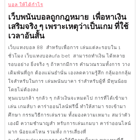
บอล ให้ได้กําไร
เว็บพนันบอลถูกกฎหมาย เพื่อหาเงิน
เสริมจริง ๆ เพราะเหตุว่าเป็นเกม ที่ใช้
เวลาอันสั้น
เว็บแทงบอล 88 สำหรับเพื่อการ เล่นแต่ละรอบใน 1
ชั่วโมง เว็บแทงบอลufa bet สามารถทำเงิน ได้หลาย
รอบอย่าง ยิ่งจริง ๆ ถ้าหากมีการ คำนวณรวมทั้งการ วาง
เดิมพันที่ถูก ต้องแม่นยำนั่น เองลดความรู้สึก กลุ้มอกกลุ้ม
ใจสำหรับในการ เล่นพนันบาคา ร่าสำหรับผู้ที่ มีทุนน้อย
โดยไม่ต้องลง
ทุนแบบกล้า ๆกลัว ๆ กลัวเงินจะหมดไป การที่ได้เข้ามา
เล่น เกมส์บา คาร่าออนไลน์ฟรีนี้ ทำให้สามา รถเข้ามา
ศึกษา กรรมวิธีการเล่นรวม ทั้งมองความเหมาะ สมว่าตัว
เองมี ความชำนาญสำ หรับการเล่นเกมบา คาร่าออนไลน์
มาก น้อยแค่ไหน รวมทั้ง การเสี่ยงที่