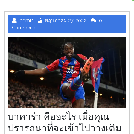
admin
พฤษภาคม 27, 2022
0
Comments
บาคาร่า คืออะไร เมื่อคุณ
ปรารถนาที่จะเข้าไปวางเดิม