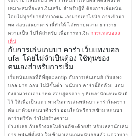
จะเข้ามาเล่นเกมบาคา ร่าให้มีการเห็นผล ทดแทนที่ดี
เหมาะสมที่จะหาเงินเสริม สำหรับผู้ที่ ต้องการเล่นพนัน
โดยไม่ทุกข์ยากลำบากตน เองมากเท่าไรนัก การเข้ามา
ทด สอบเล่นบาคาร่านี้ทำให้ ได้ทราบความ ยากง่าย
ความเป็น ไปได้สำหรับ เพื่อการหาเงิน
การแทงบอลส
เต็ป
กับการเล่นเกมบา คาร่า เว็บแทงบอล
ufa โดยไม่จำเป็นต้อง ใช้ทุนของ
ตนเองสำหรับการเริ่ม
เว็บพนันบอลที่ดีที่สุดpantip กับการเล่นเกมส์ เว็บแทง
บอล ฝาก ถอน ไม่มีขั้นต่ํา พนันบา คาร่านี้อีกด้วย แถม
ยังสามารถเอามาทด สอบสูตรต่าง ๆ ที่เหล่านักเล่นพนันมี
ไว้ ให้เพื่อเป็นแถว ทางในการเล่นพนันบา คาร่าในคราว
ต่อ มาด้วยเล่นบาค้างร่า ออนไลน์ฟรีการเข้ามาเล่นบา
คาร่าฟรีจัด ว่าไม่สร้างความ
ย่ำแย่เลย กับสร้างผลในด้านดีซะด้วยสำ หรับเหล่านักเล่น
การ พนันที่ตั้งหัว ใจเข้ามาเล่นเกมพนันอยู่แล้ว แต่ว่าบาง