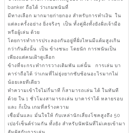
banker ถือได้ ว่าเกมพนันที่
มีทางเลือก มากมาย
ก่ายกอง สำหรับการทำเงิน ใน
แต่ละครั้งอย่าง ยิ่งจริงๆ เป็น ทั้งคู่ฝั่งทั้งยังฝั่งเจ้ามือ
หรือผู้เล่น ด้วย
โดยการทำการประลองกันอยู่ที่ฝั่งไหนมีแต้มสูงเกิน
กว่ากันฝั่งนั้น เป็น ข้างชนะ โดยนัก การพนันเป็น
เพียงแต่คนเฝ้าดูเลือก
ข้างที่จะกระทำการวางเดิมพัน แค่นั้น การเล่น บา
คาร่าถือได้ ว่าเกมที่ไม่ยุ่งยากซับซ้อนอะไรมากไม่
น้อยเลยทีเดียว
ทำความเข้าใจไม่กี่นาที ก็สามารถเล่น ได้ ในทันที
ด้วย ใน 1 ชั่วโมงสามารถเล่น บาคาร่าได้ หลายรอบ
และ ก็เป็น เกมที่สร้างความ
เชื่อมั่นและ มั่นใจให้ กับเหล่านักเสี่ยงโชคสูงถึง 50
เปอร์เซ็นต์ร่วมกัน ทั้งยัง สำหรับนัพนันที่ไม่เคยเข้ามา
สัมผัสกับการเล่น