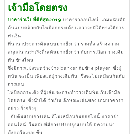
เจ้ามือโดยตรง
บาคาร่าเว็บที่ดีที่สุด2019
บาคาร่าออนไลน์ เกมพนันที่มี
ต้นแบบคล้ายกับไพ่ป๊อกกระเด้ง แต่ว่าจะมีวิถีทางวิธีการ
ทำเงิน
ที่นานาประการต้นแบบมากยิ่งกว่า รวมทั้ง สร้างความ
สนุกสนานร่าเริงตื่นเต้นมากยิ่งกว่า กับการเลือก วางเดิม
พัน ข้างไหน
ซึ่งมีการแข่งระหว่างข้าง banker กับข้าง player ซึ่งผู้
พนัน จะเป็น เพียงแต่ผู้วางเดิมพัน ซึ่งจะไม่เหมือนกันกับ
การเล่น
ไพ่ป๊อกกระเด้ง ที่ผู้เล่น จะกระทำวางเดิมพัน กับเจ้ามือ
โดยตรง ซึ่งนับได้ ว่าเป็น ลักษณะเด่นของ เกมบาคาร่า
อย่าง ยิ่งจริงๆ
กับต้นแบบการเล่น ที่ไม่เหมือนกันออกไปนี้
บาคาร่า
ออนไลน์ ในสมัยที่มีการปรับปรุงแบบให้ มีความน่า
ดึงดูดใจเยอะขึ้น