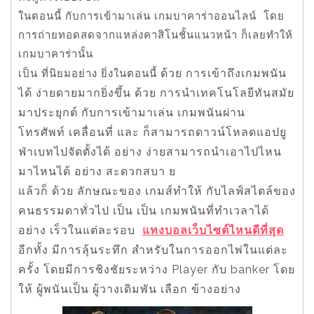
ในตอนนี้ กับการเข้ามาเล่น เกมบาคาร่าออนไลน์ โดย
การถ่ายทอดสดจากแหล่งคาสิโนชั้นแนวหน้า ก็เลยทำให้
เกมบาคาร่านั้น
ด้วย การเข้าถึงเกมพนัน
เป็น ที่นิยมอย่าง ยิ่งในตอนนี้
ได้ ง่ายดายมากยิ่งขึ้น ด้วย การนำเทคโนโลยีทันสมัย
มาประยุกต์
กับการเข้ามาเล่น เกมพนันผ่าน
โทรศัพท์ เคลื่อนที่ และ ก็สามารถดาวน์โหลดแอปยู
ฟ่าเบทไปจัดตั้งได้ อย่าง ง่ายสามารถนำเอาไปไหน
มาไหนได้ อย่าง สะดวกสบา ย
แล้วก็ ด้วย ลักษณะของ เกมส์ทำให้ กับไลฟ์สไตล์ของ
คนธรรมดาทั่วไป เป็น เป็น เกมพนันที่ทำเวลาได้
อย่าง เร็วในแต่ละรอบ
แทงบอลเว็บไซต์ไหนดีที่สุด
อีกทั้ง มีการลุ้นระทึก สำหรับในการออกไพ่ในแต่ละ
ครั้ง โดยมีการชิงชัยระหว่าง Player กับ banker โดย
ให้ ผู้พนันเป็น ผู้วางเดิมพัน เลือก ข้างอย่าง