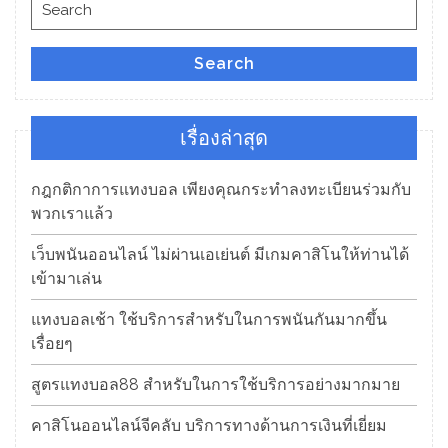
Search
for:
Search
เรื่องล่าสุด
กฎกติกาการแทงบอล เพียงคุณกระทำลงทะเบียนร่วมกับ
พวกเราแล้ว
เว็บพนันออนไลน์ ไม่ผ่านเอเย่นต์ มีเกมคาสิโนให้ท่านได้
เข้ามาเล่น
แทงบอลเช้า ใช้บริการสำหรับในการพนันกันมากขึ้น
เรื่อยๆ
สูตรแทงบอล88 สำหรับในการใช้บริการอย่างมากมาย
คาสิโนออนไลน์จีคลับ บริการทางด้านการเงินที่เยี่ยม