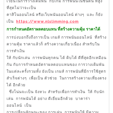
เวียนในการวางเดิมพัน กับเกม การพนันในชนิดนี้ ที่สูง
ที่สุดไม่ว่าจะเป็น
คาสิโนออนไลน์ หรือเว็บพนันออนไลน์ ต่างๆ และ ก็ยัง
เป็น
https://www.nlslimming.com
การกำหนดอัตราผลตอบแทน ที่สร้างความคุ้ม ราคาได้
การบ่งบอกถึงถึงการเป็น เกมส์ การพนันออนไลน์ ที่สร้าง
ความคุ้ม ราคาแล้วก็ สร้างความเกี่ยวเนื่อง สำหรับใน
การทำเงิน
ให้ กับนักเล่น การพนันทุกคน ได้ ดิบได้ ดีที่สุดอีกเหมือน
กัน กับการกำหนดอัตราผลตอบแทนของ การวางเดิมพัน
ในแต่ละครั้งรวมทั้ง ยังเป็น เกมส์ การพนันที่มีการใช้สูตร
สำเร็จต่างๆ เพื่อเป็น ตัวช่วย ในการสร้างความเที่ยงตรง
ได้ อีกด้วย
ซึ่งโน่นจะเป็น จังหวะ สำหรับเพื่อการทำเงิน ให้ กับนัก
เล่น การพนันได้ อย่าง ดีเยี่ยมอีกด้วย บาคาร่า
ออนไลน์ เป็น
การเปลี่ยนลักษณะของ การเล่น การพนันให้ มีความ